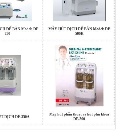
H ĐỂ BÀN Model: DF
MÁY HÚT DỊCH ĐỂ BÀN Model: DF
750
506K
Máy hút phẫu thuật và hút phụ khoa
T DỊCH DF-350A
DF-300