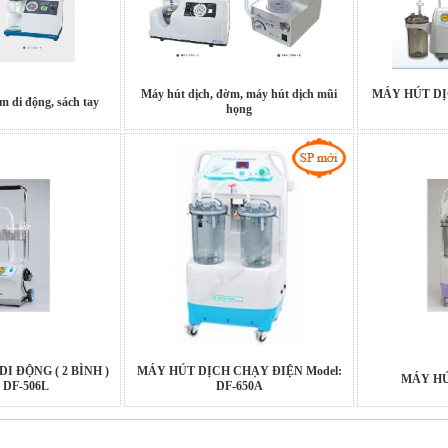
Máy hút dịch, đờm, máy hút dịch mũi
MÁY HÚT DỊC
m di động, sách tay
họng
I ĐỘNG ( 2 BÌNH )
MÁY HÚT DỊCH CHẠY ĐIỆN Model:
MÁY HÚ
 DF-506L
DF-650A