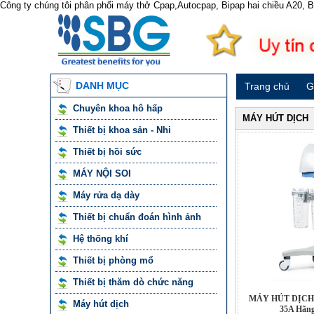
Công ty chúng tôi phân phối máy thở Cpap,Autocpap, Bipap hai chiều A20,
DANH MỤC
Trang chủ
G
Chuyên khoa hô hấp
MÁY HÚT DỊCH
Thiết bị khoa sản - Nhi
Thiết bị hồi sức
MÁY NỘI SOI
Máy rửa dạ dày
Thiết bị chuẩn đoán hình ảnh
Hệ thống khí
Thiết bị phòng mổ
Thiết bị thăm dò chức năng
MÁY HÚT DỊCH 
Máy hút dịch
35A Hãn