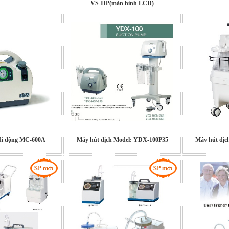
VS-IIP(màn hình LCD)
 di động MC-600A
Máy hút dịch Model: YDX-100P35
Máy hút dịc