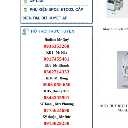
XE LĂN
PHỤ KIỆN SPO2, ETCO2, CÁP
ĐIỆN TIM, BÍT HUYẾT ÁP
Máy hút dịch đờ
HỖ TRỢ TRỰC TUYẾN
Hotline: Mr Quý
0936353268
KD1_ Ms Hòa
0917455481
KD3_Ms Khanh
0362714333
KD4_Mr Đồng
0966 050 650
KD5_Hoàng Anh
0343555901
Kế Toán _ Mrs Phương
MÁY HÚT DỊCH D
0775624690
Model:
Kỹ thuật _ Mr Đức
0913029230