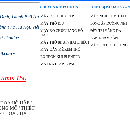
CHUYÊN KHOA HÔ HẤP
THIẾT BỊ KHOA SẢN - 
 Đình, Thành Phố Hà
MÁY ĐIÊU TRỊ CPAP
MÁY NGHE TIM THAI
MÁY THỞ ICU
LỒNG ẤP DƯỠNG NHI
nh Phố Hà Nội, Việt
MÁY ĐO CHỨC NĂNG HÔ
ĐÈN TRỊ VÀNG DA
HẤP
 - hotline:
BÀN KHÁM SẢN
MÁY THỞ BIPAP (HAI CHIỀU)
MÁY SOI CỎ TỬ CUNG
MÁY GÂY MÊ KÈM THỞ
il.com -
BỘ TRỘN KHÍ BLENDER
MẶT NẠ CPAP, BIPAP
Lumis 150
================
HOA HÔ HẤP
/
HÒNG MỔ
/
THIẾT
P
/
HÓA CHẤT