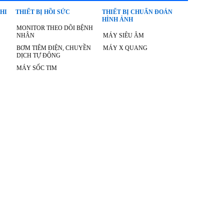
NHI
THIẾT BỊ HỒI SỨC
THIẾT BỊ CHUẨN ĐOÁN
HÌNH ẢNH
MONITOR THEO DÕI BỆNH
NHÂN
MÁY SIÊU ÂM
BƠM TIÊM ĐIỆN, CHUYỀN
MÁY X QUANG
DỊCH TỰ ĐỘNG
MÁY SỐC TIM