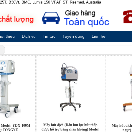
 B25T, B30Vt, BMC, Lumis 150 VPAP ST, Resmed, Australia
iới thiệu
Dịch vụ
Tin tức
Tuyển dụng
Liên hệ
Máy hút dịch (Dẫn lưu lực hút thấp
Model: YDX-100M-
Máy hút dịch 
được hỗ trợ bằng chân không) Model:
g: TONGYE
ngực)