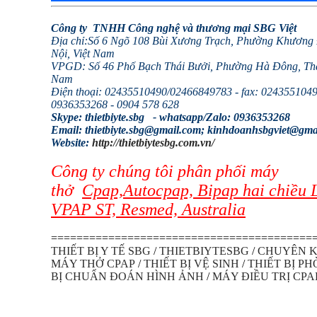
Công ty TNHH Công nghệ và thương mại SBG Việt
Địa chỉ:Số 6 Ngõ 108 Bùi Xương Trạch, Phường Khương
Nội, Việt Nam
VPGD: Số 46 Phố Bạch Thái Bưởi, Phường Hà Đông, Thà
Nam
Điện thoại: 02435510490/
02466849783 - fax: 02435510490
0936353268 -
0904 578 628
Skype: thietbiyte.sbg -
whatsapp/
Zalo: 0936353268
Email: thietbiyte.sbg@gmail.com; kinhdoanhsbgviet@gma
Website:
http://thietbiytesbg.com.vn/
Công ty chúng tôi phân phối máy
thở
Cpap,Autocpap, Bipap hai chiều 
VPAP ST, Resmed, Australia
=========================================
THIẾT BỊ Y TẾ SBG
/
THIETBIYTESBG
/
CHUYÊN K
MÁY THỞ CPAP
/
THIẾT BỊ VỆ SINH
/
THIẾT BỊ P
BỊ CHUẨN ĐOÁN HÌNH ẢNH
/
MÁY ĐIỀU TRỊ CPA