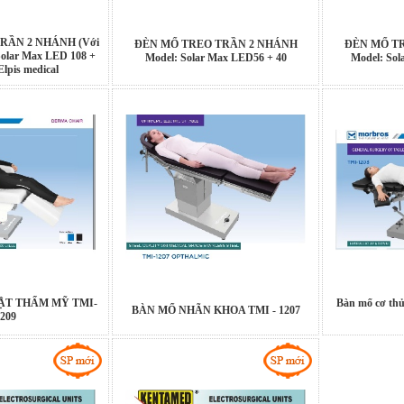
RẦN 2 NHÁNH (Với
ĐÈN MỔ TREO TRẦN 2 NHÁNH
ĐÈN MỔ T
Solar Max LED 108 +
Model: Solar Max LED56 + 40
Model: Sol
Elpis medical
ẬT THẨM MỸ TMI-
Bàn mổ cơ thủ
BÀN MỔ NHÃN KHOA TMI - 1207
209