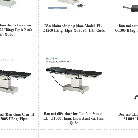
oa điều khiển điện
Bàn khám sản phụ khoa Model: EL-
Bàn mổ cơ t
0S Hãng: Elpis Xuất
ET200 Hãng: Elpis Xuất xứ: Hàn Quốc
OT300 Hãng: 
àn Quốc
Bàn mổ điện thuỷ lực đa năng Model:
ăng (Bàn chụp C-arm)
Đèn mổ LED
EL- OT500 Hãng: Elpis Xuất xứ: Hàn
500S Hãng: Elpis
SL88A Hã
Quốc