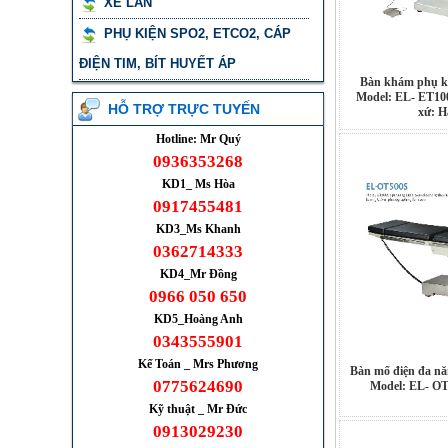
XE LĂN
PHỤ KIỆN SPO2, ETCO2, CÁP
ĐIỆN TIM, BÍT HUYẾT ÁP
Bàn khám phụ kh
Model: EL- ET10
HỖ TRỢ TRỰC TUYẾN
xứ: H
Hotline: Mr Quý
0936353268
KD1_ Ms Hòa
0917455481
KD3_Ms Khanh
0362714333
KD4_Mr Đồng
0966 050 650
KD5_Hoàng Anh
0343555901
Kế Toán _ Mrs Phương
Bàn mổ điện đa n
0775624690
Model: EL- OT
Kỹ thuật _ Mr Đức
0913029230