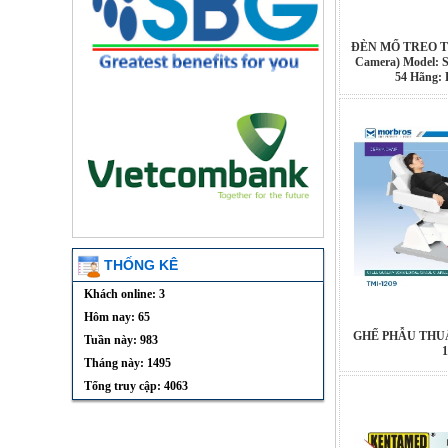
ĐÈN MỔ TREO T
Camera) Model: 
54 Hãng: 
THỐNG KÊ
Khách online: 3
Hôm nay: 65
GHẾ PHẪU THU
Tuần này: 983
1
Tháng này: 1495
Tổng truy cập: 4063