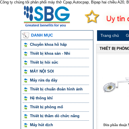
Công ty chúng tôi phân phối máy thở Cpap,Autocpap, Bipap hai chiều A20,
DANH MỤC
Trang chủ
G
Chuyên khoa hô hấp
THIẾT BỊ PHÒN
Thiết bị khoa sản - Nhi
Thiết bị hồi sức
MÁY NỘI SOI
Máy rửa dạ dày
Thiết bị chuẩn đoán hình ảnh
Hệ thống khí
Thiết bị phòng mổ
Thiết bị thăm dò chức năng
Máy hút dịch
Đèn phẫu thuật