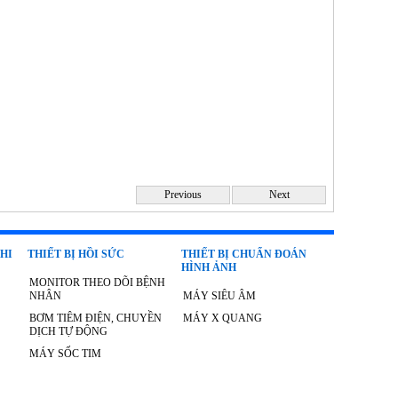
Previous
Next
NHI
THIẾT BỊ HỒI SỨC
THIẾT BỊ CHUẨN ĐOÁN
HÌNH ẢNH
MONITOR THEO DÕI BỆNH
NHÂN
MÁY SIÊU ÂM
BƠM TIÊM ĐIỆN, CHUYỀN
MÁY X QUANG
DỊCH TỰ ĐỘNG
MÁY SỐC TIM