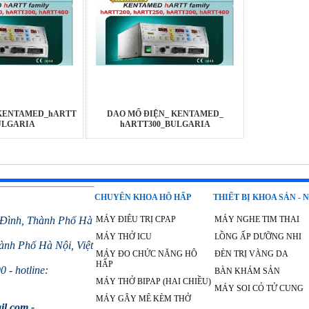
 KENTAMED_hARTT
DAO MỔ ĐIỆN_ KENTAMED_
ULGARIA
hARTT300_BULGARIA
CHUYÊN KHOA HÔ HẤP
THIẾT BỊ KHOA SẢN - 
 Đình, Thành Phố Hà
MÁY ĐIÊU TRỊ CPAP
MÁY NGHE TIM THAI
MÁY THỞ ICU
LỒNG ẤP DƯỠNG NHI
nh Phố Hà Nội, Việt
MÁY ĐO CHỨC NĂNG HÔ
ĐÈN TRỊ VÀNG DA
HẤP
 - hotline:
BÀN KHÁM SẢN
MÁY THỞ BIPAP (HAI CHIỀU)
MÁY SOI CỎ TỬ CUNG
MÁY GÂY MÊ KÈM THỞ
il.com -