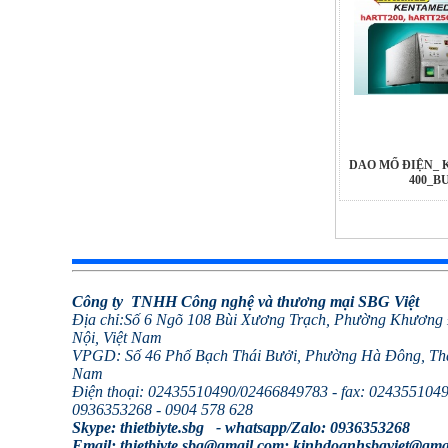
DAO MỔ ĐIỆN_
400_B
Công ty TNHH Công nghệ và thương mại SBG Việt
Địa chỉ:Số 6 Ngõ 108 Bùi Xương Trạch, Phường Khương
Nội, Việt Nam
VPGD: Số 46 Phố Bạch Thái Bưởi, Phường Hà Đông, Thà
Nam
Điện thoại: 02435510490/
02466849783 - fax: 02435510490
0936353268 -
0904 578 628
Skype: thietbiyte.sbg -
whatsapp/
Zalo: 0936353268
Email: thietbiyte.sbg@gmail.com; kinhdoanhsbgviet@gma