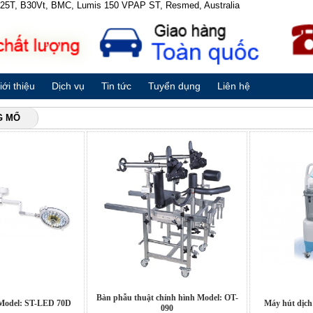
 B25T, B30Vt, BMC, Lumis 150 VPAP ST, Resmed, Australia
iới thiệu
Dịch vụ
Tin tức
Tuyển dụng
Liên hệ
G MỔ
Bàn phẫu thuật chỉnh hình Model: OT-
 Model: ST-LED 70D
Máy hút dịch
090