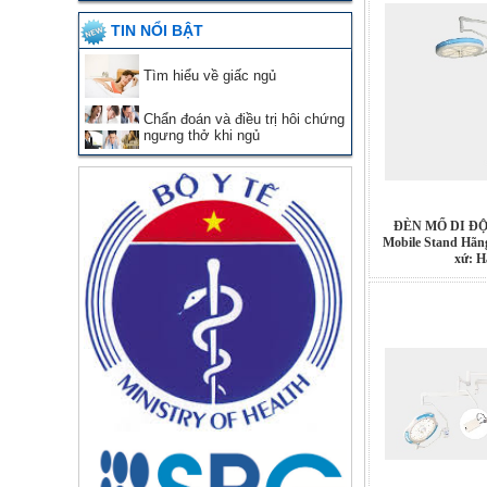
TIN NỔI BẬT
Tìm hiểu về giấc ngủ
Chẩn đoán và điều trị hôi chứng
ngưng thở khi ngủ
ĐÈN MỔ DI ĐỘ
Mobile Stand Hãng
xứ: H