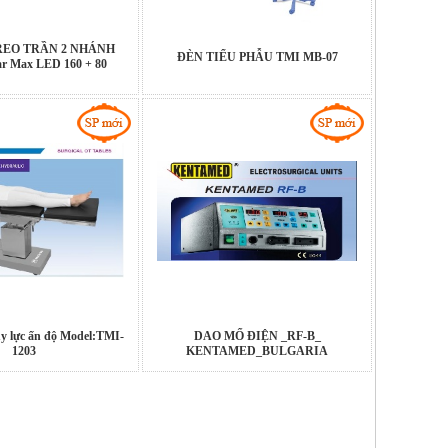
REO TRẦN 2 NHÁNH
ĐÈN TIỂU PHẪU TMI MB-07
ar Max LED 160 + 80
y lực ấn độ Model:TMI-
DAO MỔ ĐIỆN _RF-B_
1203
KENTAMED_BULGARIA