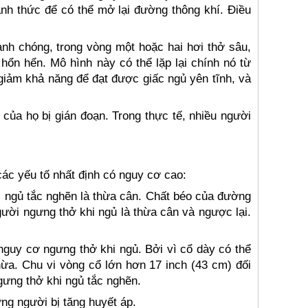
nh thức để có thể mở lại đường thông khí. Điều
nh chóng, trong vòng một hoặc hai hơi thở sâu,
 hổn hển. Mô hình này có thể lặp lại chính nó từ
iảm khả năng để đạt được giấc ngủ yên tĩnh, và
của họ bị gián đoạn. Trong thực tế, nhiều người
các yếu tố nhất định có nguy cơ cao:
 ngủ tắc nghẽn là thừa cân. Chất béo của đường
gười ngưng thở khi ngủ là thừa cân và ngược lại.
nguy cơ ngưng thở khi ngủ. Bởi vì cổ dày có thể
hừa. Chu vi vòng cổ lớn hơn 17 inch (43 cm) đối
gưng thở khi ngủ tắc nghẽn.
ng người bị tăng huyết áp.