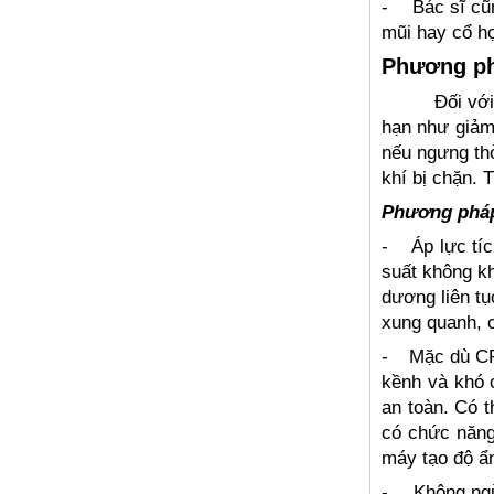
-
Bác sĩ cũn
mũi hay cổ h
Phương phá
Đối với trườ
hạn như giảm
nếu ngưng thở
khí bị chặn. 
Phương pháp 
-
Áp lực tí
suất không kh
dương liên tụ
xung quanh, 
-
Mặc dù CP
kềnh và khó 
an toàn. Có t
có chức năng
máy tạo độ ẩ
-
Không ngừ