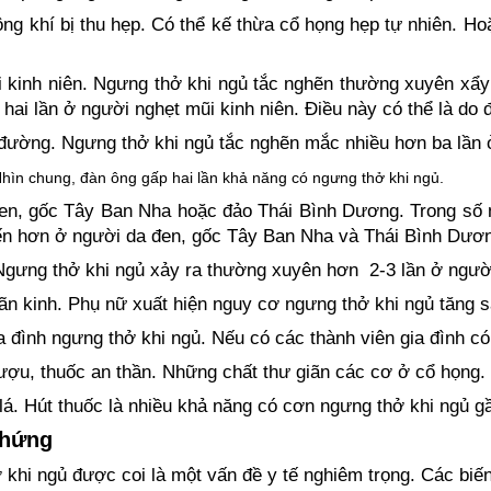
ng khí bị thu hẹp. Có thể kế thừa cổ họng hẹp tự nhiên. H
 kinh niên. Ngưng thở khi ngủ tắc nghẽn thường xuyên xẩ
 hai lần ở người nghẹt mũi kinh niên. Điều này có thể là do
 đường. Ngưng thở khi ngủ tắc nghẽn mắc nhiều hơn ba lần 
Nhìn chung, đàn ông gấp hai lần khả năng có ngưng thở khi ngủ.
n, gốc Tây Ban Nha hoặc đảo Thái Bình Dương. Trong số n
ến hơn ở người da đen, gốc Tây Ban Nha và Thái Bình Dươ
Ngưng thở khi ngủ xảy ra thường xuyên hơn 2-3 lần ở người 
ãn kinh. Phụ nữ xuất hiện nguy cơ ngưng thở khi ngủ tăng s
a đình ngưng thở khi ngủ. Nếu có các thành viên gia đình có
ượu, thuốc an thần. Những chất thư giãn các cơ ở cổ họng.
lá. Hút thuốc là nhiều khả năng có cơn ngưng thở khi ngủ gầ
chứng
 khi ngủ được coi là một vấn đề y tế nghiêm trọng. Các biế