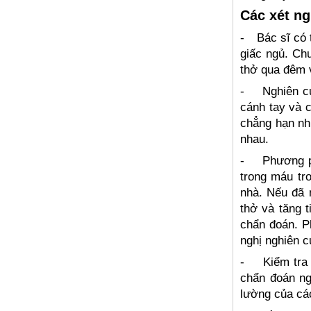
Các xét n
-
Bác sĩ có 
giấc ngủ. Ch
thở qua đêm 
-
Nghiên c
cánh tay và c
chẳng hạn nh
nhau.
-
Phương p
trong máu tr
nhà. Nếu đã 
thở và tăng t
chẩn đoán. P
nghị nghiên 
-
Kiểm tra
chẩn đoán ng
lường của cá