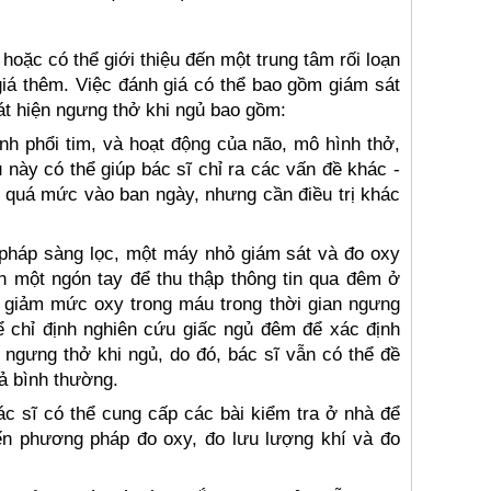
hoặc có thể giới thiệu đến một trung tâm rối loạn
giá thêm. Việc đánh giá có thể bao gồm giám sát
át hiện ngưng thở khi ngủ bao gồm:
nh phổi tim, và hoạt động của não, mô hình thở,
 này có thể giúp bác sĩ chỉ ra các vấn đề khác -
 quá mức vào ban ngày, nhưng cần điều trị khác
pháp sàng lọc, một máy nhỏ giám sát và đo oxy
n một ngón tay để thu thập thông tin qua đêm ở
 giảm mức oxy trong máu trong thời gian ngưng
hể chỉ định nghiên cứu giấc ngủ đêm để xác định
ngưng thở khi ngủ, do đó, bác sĩ vẫn có thể đề
ả bình thường.
ác sĩ có thể cung cấp các bài kiểm tra ở nhà để
ến phương pháp đo oxy, đo lưu lượng khí và đo