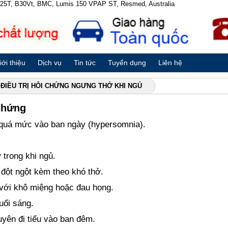
 B25T, B30Vt, BMC, Lumis 150 VPAP ST, Resmed, Australia
iới thiệu
Dịch vụ
Tin tức
Tuyển dụng
Liên hệ
ĐIỀU TRỊ HÔI CHỨNG NGƯNG THỞ KHI NGỦ
chứng
quá mức vào ban ngày (hypersomnia).
trong khi ngủ.
 đột ngột kèm theo khó thở.
 với khô miệng hoặc đau họng.
uổi sáng.
yên đi tiểu vào ban đêm.