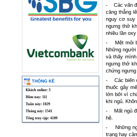
-
Các vấn đ
căng thẳng l
nguy cơ suy 
ngưng thở khi
nhiều lần oxy
-
Mệt mỏi b
Những người 
và thấy mình 
ngưng thở kh
chứng ngưng t
-
Các biến 
THỐNG KÊ
thuốc gây mê
Khách online: 3
lớn bởi vì ch
Hôm nay: 111
khi ngủ. Khôn
Tuần này: 1029
-
Mất ngủ đ
Tháng này: 1541
hệ.
Tổng truy cập: 4109
-
Những ng
trạng hay cảm