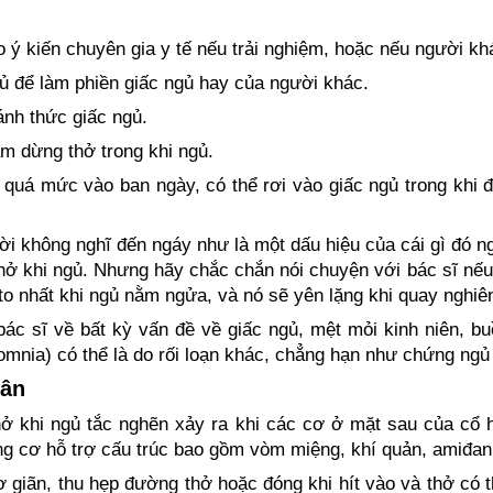
ý kiến chuyên gia y tế nếu trải nghiệm, hoặc nếu người kh
ủ để làm phiền giấc ngủ hay của người khác.
ánh thức giấc ngủ.
ạm dừng thở trong khi ngủ.
quá mức vào ban ngày, có thể rơi vào giấc ngủ trong khi đ
i không nghĩ đến ngáy như là một dấu hiệu của cái gì đó n
hở khi ngủ. Nhưng hãy chắc chắn nói chuyện với bác sĩ nếu
o nhất khi ngủ nằm ngửa, và nó sẽ yên lặng khi quay nghiê
bác sĩ về bất kỳ vấn đề về giấc ngủ, mệt mỏi kinh niên, 
mnia) có thể là do rối loạn khác, chẳng hạn như chứng ngủ 
hân
ở khi ngủ tắc nghẽn xảy ra khi các cơ ở mặt sau của cổ 
g cơ hỗ trợ cấu trúc bao gồm vòm miệng, khí quản, amiđan 
ơ giãn, thu hẹp đường thở hoặc đóng khi hít vào và thở có 