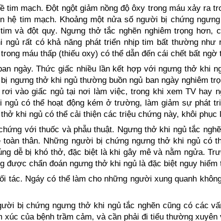
ề tim mạch. Đột ngột giảm nồng độ ôxy trong máu xảy ra tro
ên hệ tim mạch. Khoảng một nửa số người bị chứng ngưng t
tim và đột quỵ. Ngưng thở tắc nghẽn nghiêm trọng hơn, 
 ngủ rất có khả năng phát triển nhịp tim bất thường như r
 trong máu thấp (thiếu oxy) có thể dẫn đến cái chết bất ngờ 
an ngày. Thức giấc nhiều lần kết hợp với ngưng thở khi n
bị ngưng thở khi ngủ thường buồn ngủ ban ngày nghiêm trọn
rơi vào giấc ngủ tại nơi làm việc, trong khi xem TV hay n
i ngủ có thể hoạt động kém ở trường, làm giảm sự phát tri
hở khi ngủ có thể cải thiện các triệu chứng này, khôi phục l
chứng với thuốc và phẫu thuật. Ngưng thở khi ngủ tắc ngh
 toàn thân. Những người bị chứng ngưng thở khi ngủ có t
úng dễ bị khó thở, đặc biệt là khi gây mê và nằm ngửa. Trư
g được chẩn đoán ngưng thở khi ngủ là đặc biệt nguy hiểm 
ối tác. Ngáy có thể làm cho những người xung quanh không
ười bị chứng ngưng thở khi ngủ tắc nghẽn cũng có các vấn 
 xúc của bệnh trầm cảm, và cần phải đi tiểu thường xuyên 