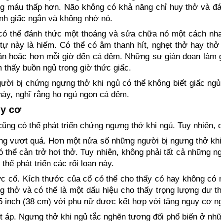
g máu thấp hơn. Não không có khả năng chỉ huy thở và đá
ỉnh giấc ngắn và không nhớ nó.
có thể đánh thức một thoáng và sửa chữa nó một cách nha
tự này là hiếm. Có thể có âm thanh hít, nghẹt thở hay thở
ần hoặc hơn mỗi giờ đến cả đêm. Những sự gián đoạn làm g
 thấy buồn ngủ trong giờ thức giấc.
ời bị chứng ngưng thở khi ngủ có thể không biết giấc ngủ 
 này, nghĩ rằng họ ngủ ngon cả đêm.
uy cơ
cũng có thể phát triển chứng ngưng thở khi ngủ. Tuy nhiên, 
ng vươt quá. Hơn một nửa số những người bị ngưng thở khi
ó thể cản trở hơi thở. Tuy nhiên, không phải tất cả những n
thể phát triển các rối loạn này.
c cổ. Kích thước của cổ có thể cho thấy có hay không có 
g thở và có thể là một dấu hiệu cho thấy trọng lượng dư t
5 inch (38 cm) với phụ nữ được kết hợp với tăng nguy cơ n
 áp. Ngưng thở khi ngủ tắc nghẽn tương đối phổ biến ở nhữ