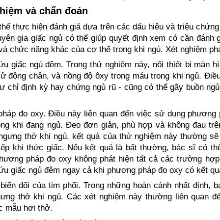
ghiệm và chẩn đoán
thể thực hiện đánh giá dựa trên các dấu hiệu và triệu chứng 
uyên gia giấc ngủ có thể giúp quyết định xem có cần đánh 
và chức năng khác của cơ thể trong khi ngủ. Xét nghiệm ph
ứu giấc ngủ đêm. Trong thử nghiệm này, nối thiết bị màn hì
ử động chân, và nồng độ ôxy trong máu trong khi ngủ. Điều
ư chỉ định kỳ hay chứng ngủ rũ - cũng có thể gây buồn ngủ
háp đo oxy. Điều này liên quan đến việc sử dụng phương 
ong khi đang ngủ. Đeo đơn giản, phù hợp và không đau trê
ngưng thở khi ngủ, kết quả của thử nghiệm này thường sẽ
iếp khi thức giấc. Nếu kết quả là bất thường, bác sĩ có t
hương pháp đo oxy không phát hiện tất cả các trường hợp 
cứu giấc ngủ đêm ngay cả khi phương pháp đo oxy có kết qu
 biến đổi của tim phổi. Trong những hoàn cảnh nhất định, b
ưng thở khi ngủ. Các xét nghiệm này thường liên quan đ
c mẫu hơi thở.