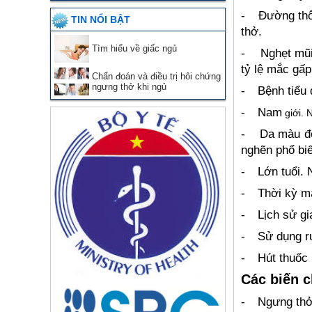
-
Đường thô
TIN NỔI BẬT
thở.
Tìm hiểu về giấc ngủ
-
Nghẹt mũi
tỷ lệ mắc gấp
Chẩn đoán và điều trị hôi chứng
ngưng thở khi ngủ
-
Bệnh tiểu
-
Nam
giới. 
-
Da màu đe
nghẽn phổ bi
-
Lớn tuổi. 
-
Thời kỳ m
-
Lịch sử gi
-
Sử dụng r
-
Hút thuốc 
Các biến 
-
Ngưng thở