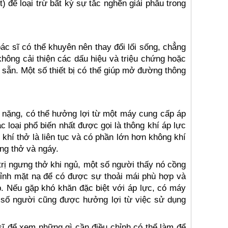
t) để loại trừ bất kỳ sự tắc nghẽn giải phẫu trong
sĩ có thể khuyên nên thay đổi lối sống, chẳng
hông cải thiện các dấu hiệu và triệu chứng hoặc
 sẵn. Một số thiết bị có thể giúp mở đường thông
n nặng, có thể hưởng lợi từ một máy cung cấp áp
 loại phổ biến nhất được gọi là thông khí áp lực
khí thở là liên tục và có phần lớn hơn không khí
ng thở và ngáy.
ị ngưng thở khi ngủ, một số người thấy nó cồng
chỉnh mặt nạ để có được sự thoải mái phù hợp và
p. Nếu gặp khó khăn đặc biệt với áp lực, có máy
t số người cũng được hưởng lợi từ việc sử dụng
 để xem những gì cần điều chỉnh có thể làm để