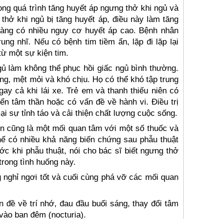
ng quá trình tăng huyết áp ngưng thở khi ngủ và
hở khi ngủ bị tăng huyết áp, điều này làm tăng
càng có nhiều nguy cơ huyết áp cao. Bệnh nhân
ung nhĩ. Nếu có bệnh tim tiềm ẩn, lặp đi lặp lại
từ một sự kiện tim.
gủ làm không thể phục hồi giấc ngủ bình thường.
g, mệt mỏi và khó chịu. Họ có thể khó tập trung
gay cả khi lái xe. Trẻ em và thanh thiếu niên có
ển tâm thần hoặc có vấn đề về hành vi. Điều trị
ại sự tỉnh táo và cải thiện chất lượng cuộc sống.
ẽn cũng là một mối quan tâm với một số thuốc và
hể có nhiều khả năng biến chứng sau phẫu thuật
ớc khi phẫu thuật, nói cho bác sĩ biết ngưng thở
trong tình huống này.
 nghỉ ngơi tốt và cuối cùng phá vỡ các mối quan
đề về trí nhớ, đau đầu buổi sáng, thay đổi tâm
vào ban đêm (nocturia).