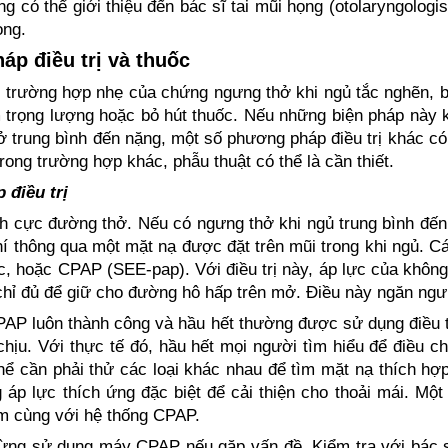
g có thể giới thiệu đến bác sĩ tai mũi họng (otolaryngologis
ọng.
p điều trị và thuốc
ng hợp nhẹ của chứng ngưng thở khi ngủ tắc nghẽn, bác 
 trọng lượng hoặc bỏ hút thuốc. Nếu những biện pháp này k
 trung bình đến nặng, một số phương pháp điều trị khác có
Trong trường hợp khác, phẫu thuật có thể là cần thiết.
điều trị
ch cực đường thở. Nếu có ngưng thở khi ngủ trung bình đế
í thông qua một mặt nạ được đặt trên mũi trong khi ngủ. Các
c, hoặc CPAP (SEE-pap). Với điều trị này, áp lực của không 
chỉ đủ để giữ cho đường hô hấp trên mở. Điều này ngăn ngư
AP luôn thành công và hầu hết thường được sử dụng điều tr
chịu. Với thực tế đó, hầu hết mọi người tìm hiểu để điều 
hể cần phải thử các loại khác nhau để tìm mặt nạ thích hợ
 áp lực thích ứng đặc biệt để cải thiện cho thoải mái. Mộ
m cùng với hệ thống CPAP.
ng sử dụng máy CPAP nếu gặp vấn đề. Kiểm tra với bác sĩ