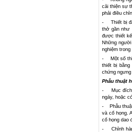
cải thiện sự 
phải điều chỉn
-
Thiết bị 
thở gần như 
được thiết k
Những người 
nghiệm trong 
-
Một số th
thiết bị bằn
chứng ngưng 
Phẫu thuật h
-
Mục đích
ngáy, hoặc có
-
Phẫu thuậ
và cổ họng. 
cổ họng dao 
-
Chỉnh hà