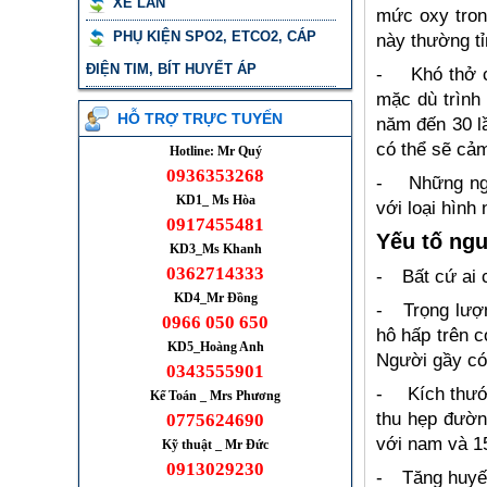
XE LĂN
mức oxy tron
PHỤ KIỆN SPO2, ETCO2, CÁP
này thường t
ĐIỆN TIM, BÍT HUYẾT ÁP
-
Khó thở 
mặc dù trình 
HỖ TRỢ TRỰC TUYẾN
năm đến 30 l
có thể sẽ cảm
Hotline: Mr Quý
0936353268
-
Những ngư
KD1_ Ms Hòa
với loại hình
0917455481
Yếu tố ng
KD3_Ms Khanh
0362714333
-
Bất cứ ai 
KD4_Mr Đồng
-
Trọng lượ
0966 050 650
hô hấp trên c
KD5_Hoàng Anh
Người gầy có 
0343555901
-
Kích thướ
Kế Toán _ Mrs Phương
thu hẹp đườn
0775624690
với nam và 1
Kỹ thuật _ Mr Đức
0913029230
-
Tăng huyết