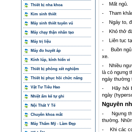
-
Mất ngủ.
Thiết bị nha khoa
-
Tham khảo 
Kim sinh thiết
-
Ngáy to, đ
Máy sinh thiết tuyến vú
-
Khó thở đ
Máy chạy thận nhân tạo
-
Liên tục t
Máy trị liệu
-
Buồn ngủ 
Máy đo huyết áp
xe.
Kính lúp, kính hiển vi
-
Nhiều ngườ
Thiết bị phòng xét nghiệm
là có ngưng t
Thiết bị phục hồi chức năng
ngáy thường t
Vật Tư Tiêu Hao
-
Hãy hỏi 
ngày (hyperso
Nhiệt ẩm kế tự ghi
Nguyên n
Nội Thất Y Tế
-
Ngưng th
Chuyên khoa mắt
thường. Nhữn
Máy Thẩm Mỹ - Làm Đẹp
-
Khi các c