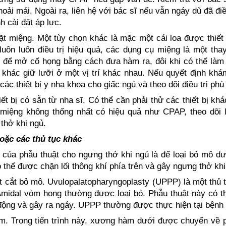
thoải mái. Ngoài ra, liên hệ với bác sĩ nếu vẫn ngáy dù đã điề
h cài đặt áp lực.
đặt miệng. Một tùy chọn khác là mặc một cái loa được thiế
luôn luôn điều trị hiệu quả, các dụng cụ miệng là một th
ế để mở cổ họng bằng cách đưa hàm ra, đôi khi có thể làm
khác giữ lưỡi ở một vị trí khác nhau. Nếu quyết định khám
các thiết bị y nha khoa cho giấc ngủ và theo dõi điều trị phù
iết bị có sẵn từ nha sĩ. Có thể cần phải thử các thiết bị kh
g miệng không thống nhất có hiệu quả như CPAP, theo dõi l
thở khi ngủ.
oặc các thủ tục khác
 của phẫu thuật cho ngưng thở khi ngủ là để loại bỏ mô dư
 thể được chặn lối thông khí phía trên và gây ngưng thở kh
t cắt bỏ mô. Uvulopalatopharyngoplasty (UPPP) là một thủ t
Amidal vòm họng thường được loại bỏ. Phẫu thuật này có th
động và gây ra ngáy. UPPP thường được thực hiện tại bệnh 
m. Trong tiến trình này, xương hàm dưới được chuyển về 