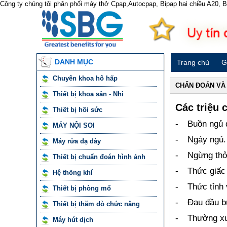
Công ty chúng tôi phân phối máy thở Cpap,Autocpap, Bipap hai chiều A20,
DANH MỤC
Trang chủ
G
Chuyên khoa hô hấp
CHẨN ĐOÁN VÀ 
Thiết bị khoa sản - Nhi
Các triệu 
Thiết bị hồi sức
-
Buồn ngủ 
MÁY NỘI SOI
-
Ngáy ngủ.
Máy rửa dạ dày
-
Ngừng thở 
Thiết bị chuẩn đoán hình ảnh
-
Thức giấc
Hệ thống khí
-
Thức tỉnh
Thiết bị phòng mổ
-
Đau đầu b
Thiết bị thăm dò chức năng
-
Thường xu
Máy hút dịch