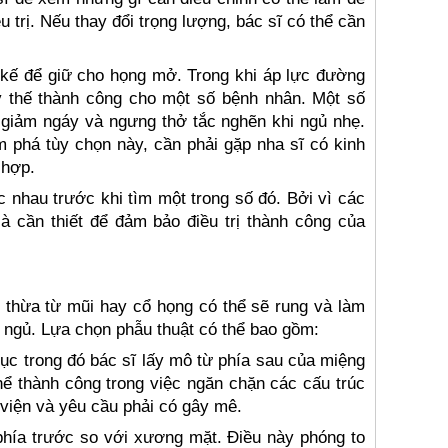
u trị. Nếu thay đổi trọng lượng, bác sĩ có thể cần
t kế để giữ cho họng mở. Trong khi áp lực đường
ay thế thành công cho một số bệnh nhân. Một số
 giảm ngáy và ngưng thở tắc nghẽn khi ngủ nhẹ.
 phá tùy chọn này, cần phải gặp nha sĩ có kinh
 hợp.
ác nhau trước khi tìm một trong số đó. Bởi vì các
à cần thiết để đảm bảo điều trị thành công của
 thừa từ mũi hay cổ họng có thể sẽ rung và làm
i ngủ. Lựa chọn phẫu thuật có thể bao gồm:
ục trong đó bác sĩ lấy mô từ phía sau của miệng
ể thành công trong việc ngăn chặn các cấu trúc
viện và yêu cầu phải có gây mê.
phía trước so với xương mặt. Điều này phóng to