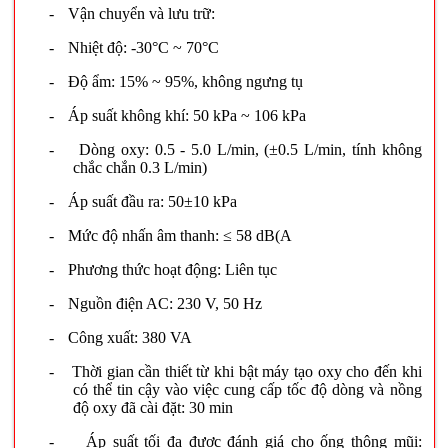
-
Vận chuyển và lưu trữ:
-
Nhiệt độ: -30°C ~ 70°C
-
Độ ẩm: 15% ~ 95%, không ngưng tụ
-
Áp suất không khí: 50 kPa ~ 106 kPa
-
Dòng oxy: 0.5 - 5.0 L/min, (±0.5 L/min, tính không
chắc chắn 0.3 L/min)
-
Áp suất đầu ra: 50±10 kPa
-
Mức độ nhấn âm thanh: ≤ 58 dB(A
-
Phương thức hoạt động: Liên tục
-
Nguồn điện AC: 230 V, 50 Hz
-
Công xuất: 380 VA
-
Thời gian cần thiết từ khi bật máy tạo oxy cho đến khi
có thể tin cậy vào việc cung cấp tốc độ dòng và nồng
độ oxy đã cài đặt: 30 min
-
Áp suất tối đa được đánh giá cho ống thông mũi: