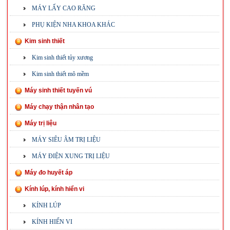
MÁY LẤY CAO RĂNG
PHỤ KIỆN NHA KHOA KHÁC
Kim sinh thiết
Kim sinh thiết tủy xương
Kim sinh thiết mô mềm
Máy sinh thiết tuyến vú
Máy chạy thận nhân tạo
Máy trị liệu
MÁY SIÊU ÂM TRỊ LIỆU
MÁY ĐIỆN XUNG TRỊ LIỆU
Máy đo huyết áp
Kính lúp, kính hiển vi
KÍNH LÚP
KÍNH HIỂN VI