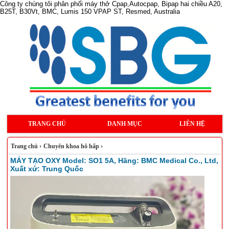
Công ty chúng tôi phân phối máy thở Cpap,Autocpap, Bipap hai chiều A20,
B25T, B30Vt, BMC, Lumis 150 VPAP ST, Resmed, Australia
TRANG CHỦ
DANH MỤC
LIÊN HỆ
Trang chủ
›
Chuyên khoa hô hấp
›
MÁY TẠO OXY Model: SO1 5A, Hãng: BMC Medical Co., Ltd,
Xuất xứ: Trung Quốc