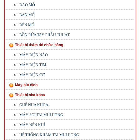
DAO MỔ
BÀN MỔ
ĐÈN MỔ
BỒN RỬA TAY PHẪU THUẬT
Thiết bị thăm dò chức năng
MÁY ĐIỆN NÃO
MÁY ĐIỆN TIM
MÁY ĐIỆN CƠ
Máy hút dịch
Thiết bị nha khoa
GHẾ NHA KHOA
MÁY SOI TAI MŨI HỌNG
MÁY NÉN KHÍ
HỆ THỐNG KHÁM TAI MŨI HỌNG