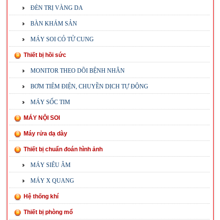
ĐÈN TRỊ VÀNG DA
BÀN KHÁM SẢN
MÁY SOI CỎ TỬ CUNG
Thiết bị hồi sức
MONITOR THEO DÕI BỆNH NHÂN
BƠM TIÊM ĐIỆN, CHUYỀN DỊCH TỰ ĐỘNG
MÁY SỐC TIM
MÁY NỘI SOI
Máy rửa dạ dày
Thiết bị chuẩn đoán hình ảnh
MÁY SIÊU ÂM
MÁY X QUANG
Hệ thống khí
Thiết bị phòng mổ