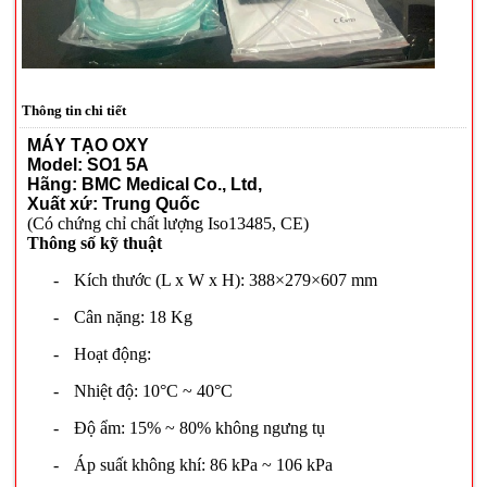
Thông tin chi tiết
MÁY TẠO OXY
Model: SO
1 5A
Hãng: BMC Medical Co., Ltd,
Xuất xứ: Trung Quốc
(Có chứng chỉ chất lượng Iso13485, CE)
Thông số kỹ thuật
-
Kích thước (L x W x H): 388×279×607 mm
-
Cân nặng: 18 Kg
-
Hoạt động:
-
Nhiệt độ: 10°C ~ 40°C
-
Độ ẩm: 15% ~ 80% không ngưng tụ
-
Áp suất không khí: 86 kPa ~ 106 kPa