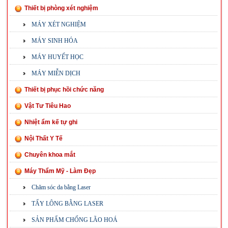
Thiết bị phòng xét nghiệm
MÁY XÉT NGHIỆM
MÁY SINH HÓA
MÁY HUYẾT HỌC
MÁY MIỄN DỊCH
Thiết bị phục hồi chức năng
Vật Tư Tiêu Hao
Nhiệt ẩm kế tự ghi
Nội Thất Y Tế
Chuyên khoa mắt
Máy Thẩm Mỹ - Làm Đẹp
Chăm sóc da bằng Laser
TẨY LÔNG BẰNG LASER
SẢN PHẨM CHỐNG LÃO HOÁ