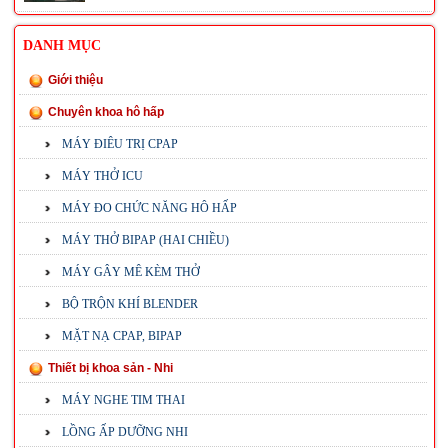
DANH MỤC
Giới thiệu
Chuyên khoa hô hấp
MÁY ĐIÊU TRỊ CPAP
MÁY THỞ ICU
MÁY ĐO CHỨC NĂNG HÔ HẤP
MÁY THỞ BIPAP (HAI CHIỀU)
MÁY GÂY MÊ KÈM THỞ
BỘ TRỘN KHÍ BLENDER
MẶT NẠ CPAP, BIPAP
Thiết bị khoa sản - Nhi
MÁY NGHE TIM THAI
LỒNG ẤP DƯỠNG NHI