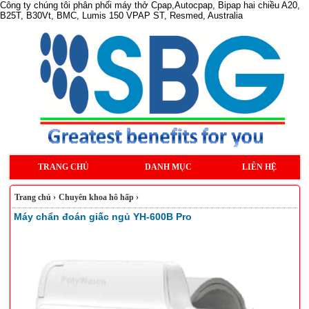
Công ty chúng tôi phân phối máy thở Cpap,Autocpap, Bipap hai chiều A20,
B25T, B30Vt, BMC, Lumis 150 VPAP ST, Resmed, Australia
TRANG CHỦ
DANH MỤC
LIÊN HỆ
Trang chủ
›
Chuyên khoa hô hấp
›
Máy chẩn đoán giấc ngủ YH-600B Pro