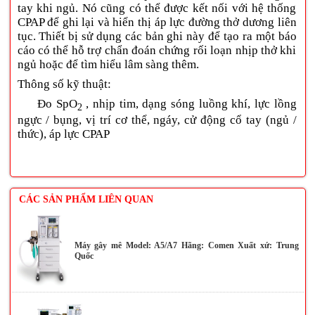
tay khi ngủ. Nó cũng có thể được kết nối với hệ thống
CPAP để ghi lại và hiển thị áp lực đường thở dương liên
tục. Thiết bị sử dụng các bản ghi này để tạo ra một báo
cáo có thể hỗ trợ chẩn đoán chứng rối loạn nhịp thở khi
ngủ hoặc để tìm hiểu lâm sàng th
ê
m
.
Thông số kỹ thuật:
Đo
SpO
, nhịp tim, dạng sóng luồng khí, lực lồng
2
ngực / bụng, vị trí cơ thể, ngáy, cử động cổ tay (ngủ /
thức), áp lực CPAP
CÁC SẢN PHẨM LIÊN QUAN
Máy gây mê Model: A5/A7 Hãng: Comen Xuất xứ: Trung
Quốc