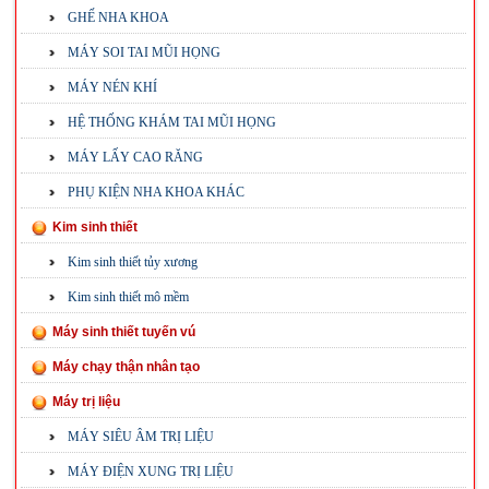
GHẾ NHA KHOA
MÁY SOI TAI MŨI HỌNG
MÁY NÉN KHÍ
HỆ THỐNG KHÁM TAI MŨI HỌNG
MÁY LẤY CAO RĂNG
PHỤ KIỆN NHA KHOA KHÁC
Kim sinh thiết
Kim sinh thiết tủy xương
Kim sinh thiết mô mềm
Máy sinh thiết tuyến vú
Máy chạy thận nhân tạo
Máy trị liệu
MÁY SIÊU ÂM TRỊ LIỆU
MÁY ĐIỆN XUNG TRỊ LIỆU