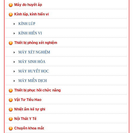
Máy đo huyết áp
Kính lúp, kính hiển vi
KÍNH LÚP
KÍNH HIỂN VI
Thiết bị phòng xét nghiệm
MÁY XÉT NGHIỆM
MÁY SINH HÓA
MÁY HUYẾT HỌC
MÁY MIỄN DỊCH
Thiết bị phục hồi chức năng
Vật Tư Tiêu Hao
Nhiệt ẩm kế tự ghi
Nội Thất Y Tế
Chuyên khoa mắt