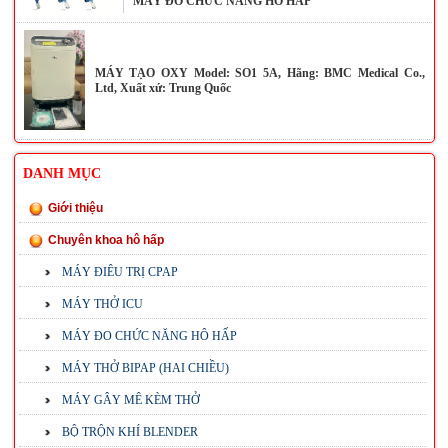
MÁY ĐO CHỨC NĂNG HÔ HẤP
MÁY TẠO OXY Model: SO1 5A, Hãng: BMC Medical Co.,
Ltd, Xuất xứ: Trung Quốc
DANH MỤC
Giới thiệu
Chuyên khoa hô hấp
MÁY ĐIÊU TRỊ CPAP
MÁY THỞ ICU
MÁY ĐO CHỨC NĂNG HÔ HẤP
MÁY THỞ BIPAP (HAI CHIỀU)
MÁY GÂY MÊ KÈM THỞ
BỘ TRỘN KHÍ BLENDER