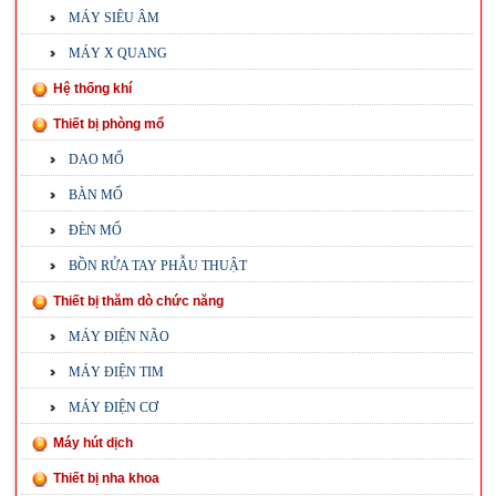
MÁY SIÊU ÂM
MÁY X QUANG
Hệ thống khí
Thiết bị phòng mổ
DAO MỔ
BÀN MỔ
ĐÈN MỔ
BỒN RỬA TAY PHẪU THUẬT
Thiết bị thăm dò chức năng
MÁY ĐIỆN NÃO
MÁY ĐIỆN TIM
MÁY ĐIỆN CƠ
Máy hút dịch
Thiết bị nha khoa