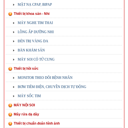
MẶT NẠ CPAP, BIPAP
Thiết bị khoa sản - Nhi
MÁY NGHE TIM THAI
LỒNG ẤP DƯỠNG NHI
ĐÈN TRỊ VÀNG DA
BÀN KHÁM SẢN
MÁY SOI CỎ TỬ CUNG
Thiết bị hồi sức
MONITOR THEO DÕI BỆNH NHÂN
BƠM TIÊM ĐIỆN, CHUYỀN DỊCH TỰ ĐỘNG
MÁY SỐC TIM
MÁY NỘI SOI
Máy rửa dạ dày
Thiết bị chuẩn đoán hình ảnh