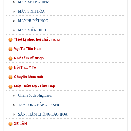
MÁY XÉT NGHIỆM
MÁY SINH HÓA
MÁY HUYẾT HỌC
MÁY MIỄN DỊCH
Thiết bị phục hồi chức năng
Vật Tư Tiêu Hao
Nhiệt ẩm kế tự ghi
Nội Thất Y Tế
Chuyên khoa mắt
Máy Thẩm Mỹ - Làm Đẹp
Chăm sóc da bằng Laser
TẨY LÔNG BẰNG LASER
SẢN PHẨM CHỐNG LÃO HOÁ
XE LĂN