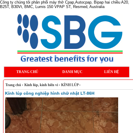
Công ty chúng tôi phân phối máy thở Cpap,Autocpap, Bipap hai chiều A20,
B25T, B30Vt, BMC, Lumis 150 VPAP ST, Resmed, Australia
TRANG CHỦ
DANH MỤC
LIÊN HỆ
Trang chủ
›
Kính lúp, kính hiển vi
›
KÍNH LÚP
›
Kính lúp công nghiệp hình chữ nhật LT-86H