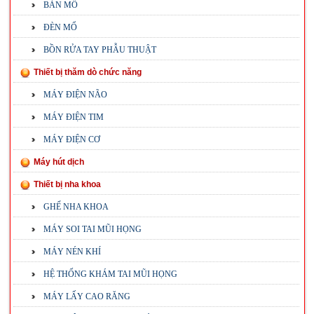
BÀN MỔ
ĐÈN MỔ
BỒN RỬA TAY PHẪU THUẬT
Thiết bị thăm dò chức năng
MÁY ĐIỆN NÃO
MÁY ĐIỆN TIM
MÁY ĐIỆN CƠ
Máy hút dịch
Thiết bị nha khoa
GHẾ NHA KHOA
MÁY SOI TAI MŨI HỌNG
MÁY NÉN KHÍ
HỆ THỐNG KHÁM TAI MŨI HỌNG
MÁY LẤY CAO RĂNG