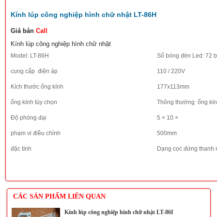
Kính lúp công nghiệp hình chữ nhật LT-86H
Giá bán
Call
Kính lúp công nghiệp hình chữ nhật
Model: LT-86H
Số bóng đèn Led: 72 
cung cấp
điện áp
110 / 220V
Kích thước ống kính
177x113mm
ống kính tùy chọn
Thông thường
ống kín
Độ phóng đại
5 × 10 ×
phạm vi điều chỉnh
500mm
đặc tính
Dạng cọc đứng thanh 
CÁC SẢN PHẨM LIÊN QUAN
Kính lúp công nghiệp hình chữ nhật LT-86I