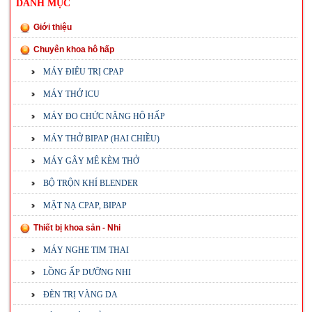
DANH MỤC
Giới thiệu
Chuyên khoa hô hấp
MÁY ĐIÊU TRỊ CPAP
MÁY THỞ ICU
MÁY ĐO CHỨC NĂNG HÔ HẤP
MÁY THỞ BIPAP (HAI CHIỀU)
MÁY GÂY MÊ KÈM THỞ
BỘ TRỘN KHÍ BLENDER
MẶT NẠ CPAP, BIPAP
Thiết bị khoa sản - Nhi
MÁY NGHE TIM THAI
LỒNG ẤP DƯỠNG NHI
ĐÈN TRỊ VÀNG DA