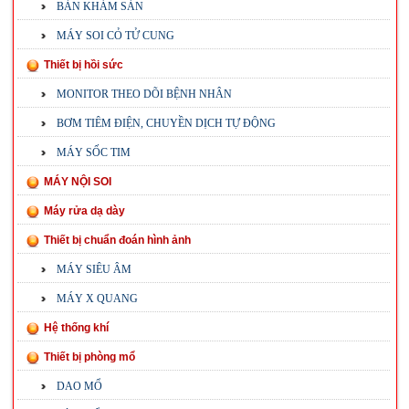
BÀN KHÁM SẢN
MÁY SOI CỎ TỬ CUNG
Thiết bị hồi sức
MONITOR THEO DÕI BỆNH NHÂN
BƠM TIÊM ĐIỆN, CHUYỀN DỊCH TỰ ĐỘNG
MÁY SỐC TIM
MÁY NỘI SOI
Máy rửa dạ dày
Thiết bị chuẩn đoán hình ảnh
MÁY SIÊU ÂM
MÁY X QUANG
Hệ thống khí
Thiết bị phòng mổ
DAO MỔ