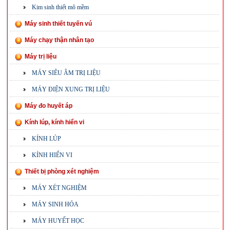
Kim sinh thiết mô mềm
Máy sinh thiết tuyến vú
Máy chạy thận nhân tạo
Máy trị liệu
MÁY SIÊU ÂM TRỊ LIỆU
MÁY ĐIỆN XUNG TRỊ LIỆU
Máy đo huyết áp
Kính lúp, kính hiển vi
KÍNH LÚP
KÍNH HIỂN VI
Thiết bị phòng xét nghiệm
MÁY XÉT NGHIỆM
MÁY SINH HÓA
MÁY HUYẾT HỌC