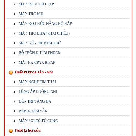
MÁY ĐIÊU TRỊ CPAP
MÁY THỞ ICU
MÁY ĐO CHỨC NĂNG HÔ HẤP
MÁY THỞ BIPAP (HAI CHIỀU)
MÁY GÂY MÊ KÈM THỞ
BỘ TRỘN KHÍ BLENDER
MẶT NẠ CPAP, BIPAP
Thiết bị khoa sản - Nhi
MÁY NGHE TIM THAI
LỒNG ẤP DƯỠNG NHI
ĐÈN TRỊ VÀNG DA
BÀN KHÁM SẢN
MÁY SOI CỎ TỬ CUNG
Thiết bị hồi sức