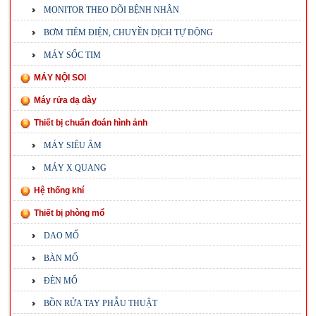
MONITOR THEO DÕI BỆNH NHÂN
BƠM TIÊM ĐIỆN, CHUYỀN DỊCH TỰ ĐỘNG
MÁY SỐC TIM
MÁY NỘI SOI
Máy rửa dạ dày
Thiết bị chuẩn đoán hình ảnh
MÁY SIÊU ÂM
MÁY X QUANG
Hệ thống khí
Thiết bị phòng mổ
DAO MỔ
BÀN MỔ
ĐÈN MỔ
BỒN RỬA TAY PHẪU THUẬT