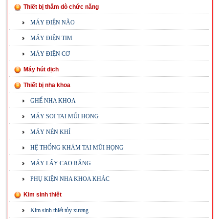
Thiết bị thăm dò chức năng
MÁY ĐIỆN NÃO
MÁY ĐIỆN TIM
MÁY ĐIỆN CƠ
Máy hút dịch
Thiết bị nha khoa
GHẾ NHA KHOA
MÁY SOI TAI MŨI HỌNG
MÁY NÉN KHÍ
HỆ THỐNG KHÁM TAI MŨI HỌNG
MÁY LẤY CAO RĂNG
PHỤ KIỆN NHA KHOA KHÁC
Kim sinh thiết
Kim sinh thiết tủy xương