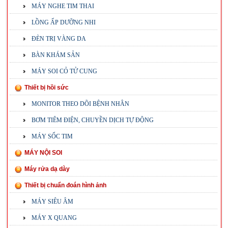
MÁY NGHE TIM THAI
LỒNG ẤP DƯỠNG NHI
ĐÈN TRỊ VÀNG DA
BÀN KHÁM SẢN
MÁY SOI CỎ TỬ CUNG
Thiết bị hồi sức
MONITOR THEO DÕI BỆNH NHÂN
BƠM TIÊM ĐIỆN, CHUYỀN DỊCH TỰ ĐỘNG
MÁY SỐC TIM
MÁY NỘI SOI
Máy rửa dạ dày
Thiết bị chuẩn đoán hình ảnh
MÁY SIÊU ÂM
MÁY X QUANG