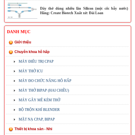
Dây thở dùng nhiều lần Silicon (một cốc bẫy nước)
Hãng: Create Biotech Xuất xứ: Đài Loan
DANH MỤC
Giới thiệu
Chuyên khoa hô hấp
MÁY ĐIÊU TRỊ CPAP
MÁY THỞ ICU
MÁY ĐO CHỨC NĂNG HÔ HẤP
MÁY THỞ BIPAP (HAI CHIỀU)
MÁY GÂY MÊ KÈM THỞ
BỘ TRỘN KHÍ BLENDER
MẶT NẠ CPAP, BIPAP
Thiết bị khoa sản - Nhi