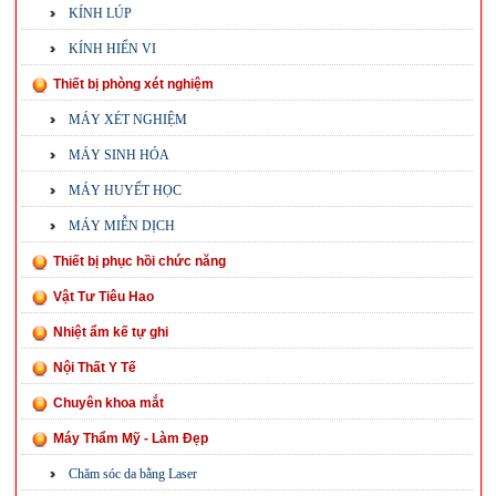
KÍNH LÚP
KÍNH HIỂN VI
Thiết bị phòng xét nghiệm
MÁY XÉT NGHIỆM
MÁY SINH HÓA
MÁY HUYẾT HỌC
MÁY MIỄN DỊCH
Thiết bị phục hồi chức năng
Vật Tư Tiêu Hao
Nhiệt ẩm kế tự ghi
Nội Thất Y Tế
Chuyên khoa mắt
Máy Thẩm Mỹ - Làm Đẹp
Chăm sóc da bằng Laser