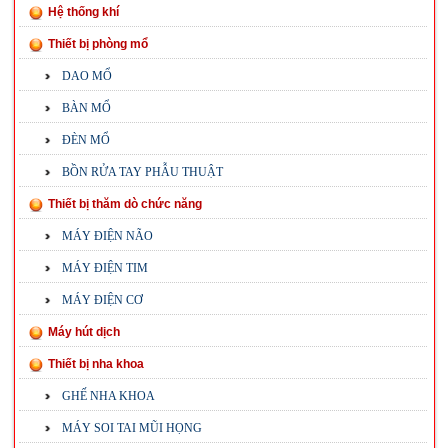
Hệ thống khí
Thiết bị phòng mổ
DAO MỔ
BÀN MỔ
ĐÈN MỔ
BỒN RỬA TAY PHẪU THUẬT
Thiết bị thăm dò chức năng
MÁY ĐIỆN NÃO
MÁY ĐIỆN TIM
MÁY ĐIỆN CƠ
Máy hút dịch
Thiết bị nha khoa
GHẾ NHA KHOA
MÁY SOI TAI MŨI HỌNG