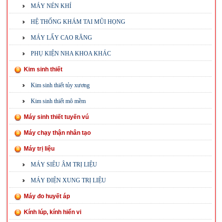
MÁY NÉN KHÍ
HỆ THỐNG KHÁM TAI MŨI HỌNG
MÁY LẤY CAO RĂNG
PHỤ KIỆN NHA KHOA KHÁC
Kim sinh thiết
Kim sinh thiết tủy xương
Kim sinh thiết mô mềm
Máy sinh thiết tuyến vú
Máy chạy thận nhân tạo
Máy trị liệu
MÁY SIÊU ÂM TRỊ LIỆU
MÁY ĐIỆN XUNG TRỊ LIỆU
Máy đo huyết áp
Kính lúp, kính hiển vi