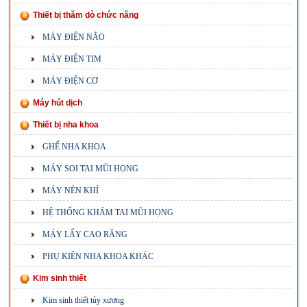
Thiết bị thăm dò chức năng
MÁY ĐIỆN NÃO
MÁY ĐIỆN TIM
MÁY ĐIỆN CƠ
Máy hút dịch
Thiết bị nha khoa
GHẾ NHA KHOA
MÁY SOI TAI MŨI HỌNG
MÁY NÉN KHÍ
HỆ THỐNG KHÁM TAI MŨI HỌNG
MÁY LẤY CAO RĂNG
PHỤ KIỆN NHA KHOA KHÁC
Kim sinh thiết
Kim sinh thiết tủy xương