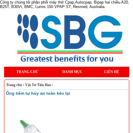
Công ty chúng tôi phân phối máy thở Cpap,Autocpap, Bipap hai chiều A20,
B25T, B30Vt, BMC, Lumis 150 VPAP ST, Resmed, Australia
TRANG CHỦ
DANH MỤC
LIÊN HỆ
Trang chủ
›
Vật Tư Tiêu Hao
›
Ống tiêm tự hủy an toàn kéo lại