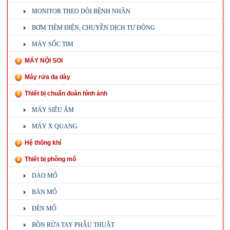
MONITOR THEO DÕI BỆNH NHÂN
BƠM TIÊM ĐIỆN, CHUYỀN DỊCH TỰ ĐỘNG
MÁY SỐC TIM
MÁY NỘI SOI
Máy rửa dạ dày
Thiết bị chuẩn đoán hình ảnh
MÁY SIÊU ÂM
MÁY X QUANG
Hệ thống khí
Thiết bị phòng mổ
DAO MỔ
BÀN MỔ
ĐÈN MỔ
BỒN RỬA TAY PHẪU THUẬT