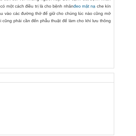
có một cách điều trị là cho bệnh nhân
đeo mặt nạ
che kín
sâu vào các đường thở để giữ cho chúng lúc nào cũng mở
i cũng phải cần đến phẫu thuật để làm cho khí lưu thông