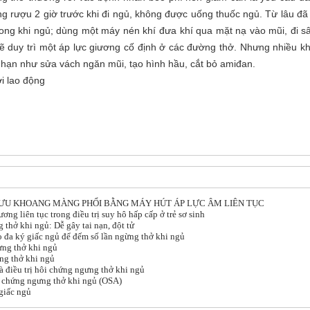
 rượu 2 giờ trước khi đi ngủ, không được uống thuốc ngủ. Từ lâu đã 
rong khi ngủ; dùng một máy nén khí đưa khí qua mặt nạ vào mũi, đi 
ẽ duy trì một áp lực giương cố định ở các đường thở. Nhưng nhiều kh
hạn như sửa vách ngăn mũi, tạo hình hầu, cắt bỏ amiđan.
i lao động
ƯU KHOANG MÀNG PHỔI BẰNG MÁY HÚT ÁP LỰC ÂM LIÊN TỤC
ơng liên tục trong điều trị suy hô hấp cấp ở trẻ sơ sinh
thở khi ngủ: Dễ gây tai nạn, đột tử
đa ký giấc ngủ để đếm số lần ngừng thở khi ngủ
ưng thở khi ngủ
ng thở khi ngủ
 điều trị hôi chứng ngưng thở khi ngủ
 chứng ngưng thở khi ngủ (OSA)
giấc ngủ