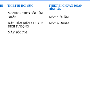
NHI
THIẾT BỊ HỒI SỨC
THIẾT BỊ CHUẨN ĐOÁN
HÌNH ẢNH
MONITOR THEO DÕI BỆNH
NHÂN
MÁY SIÊU ÂM
BƠM TIÊM ĐIỆN, CHUYỀN
MÁY X QUANG
DỊCH TỰ ĐỘNG
MÁY SỐC TIM