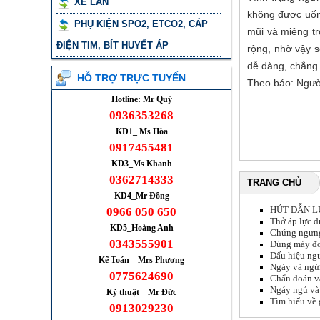
XE LĂN
không được uống
PHỤ KIỆN SPO2, ETCO2, CÁP
mũi và miệng t
ĐIỆN TIM, BÍT HUYẾT ÁP
rộng, nhờ vậy s
dễ dàng, chẳng 
HỖ TRỢ TRỰC TUYẾN
Theo báo: Ngườ
Hotline: Mr Quý
0936353268
KD1_ Ms Hòa
0917455481
KD3_Ms Khanh
0362714333
TRANG CHỦ
KD4_Mr Đồng
HÚT DẪN L
0966 050 650
Thở áp lực dư
KD5_Hoàng Anh
Chứng ngưng 
0343555901
Dùng máy đo 
Dấu hiệu ng
Kế Toán _ Mrs Phương
Ngáy và ngừ
0775624690
Chẩn đoán và
Ngáy ngủ và
Kỹ thuật _ Mr Đức
Tìm hiểu về 
0913029230