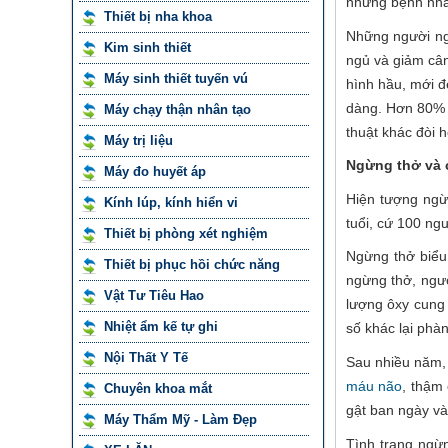
những bệnh nh
Thiết bị nha khoa
Những người ng
Kim sinh thiết
ngủ và giảm cân
Máy sinh thiết tuyến vú
hình hầu, mới đ
dàng. Hơn 80% t
Máy chạy thận nhân tạo
thuật khác đòi 
Máy trị liệu
Ngừng thở và c
Máy đo huyết áp
Hiện tượng ngừ
Kính lúp, kính hiển vi
tuổi, cứ 100 ngư
Thiết bị phòng xét nghiệm
Ngừng thở biểu 
Thiết bị phục hồi chức năng
ngừng thở, ngườ
Vật Tư Tiêu Hao
lượng ôxy cung
Nhiệt ẩm kế tự ghi
số khác lại phà
Nội Thất Y Tế
Sau nhiều năm,
máu não
, thậm 
Chuyên khoa mắt
gật ban ngày và
Máy Thẩm Mỹ - Làm Đẹp
Tình trạng ngừ