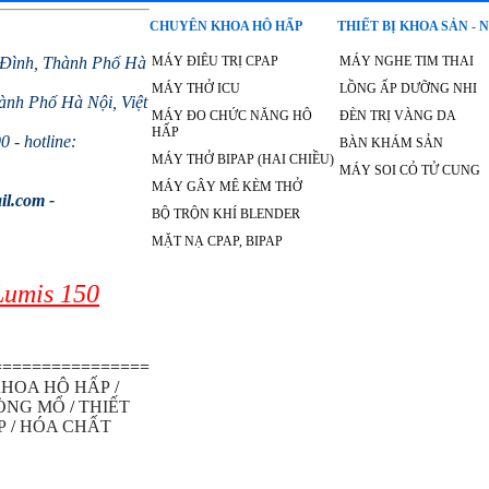
CHUYÊN KHOA HÔ HẤP
THIẾT BỊ KHOA SẢN - 
 Đình, Thành Phố Hà
MÁY ĐIÊU TRỊ CPAP
MÁY NGHE TIM THAI
MÁY THỞ ICU
LỒNG ẤP DƯỠNG NHI
nh Phố Hà Nội, Việt
MÁY ĐO CHỨC NĂNG HÔ
ĐÈN TRỊ VÀNG DA
HẤP
 - hotline:
BÀN KHÁM SẢN
MÁY THỞ BIPAP (HAI CHIỀU)
MÁY SOI CỎ TỬ CUNG
MÁY GÂY MÊ KÈM THỞ
il.com -
BỘ TRỘN KHÍ BLENDER
MẶT NẠ CPAP, BIPAP
Lumis 150
================
HOA HÔ HẤP
/
HÒNG MỔ
/
THIẾT
P
/
HÓA CHẤT