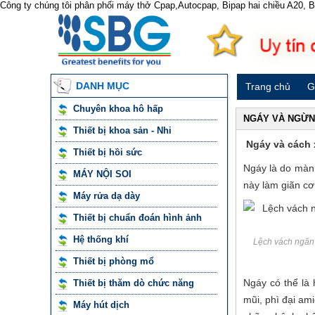
Công ty chúng tôi phân phối máy thở Cpap,Autocpap, Bipap hai chiều A20,
DANH MỤC
Trang chủ
G
Chuyên khoa hô hấp
NGÁY VÀ NGỪN
Thiết bị khoa sản - Nhi
Ngáy và cách x
Thiết bị hồi sức
Ngáy là do màn 
MÁY NỘI SOI
này làm giãn cơ
Máy rửa dạ dày
Thiết bị chuẩn đoán hình ảnh
Hệ thống khí
Lệch vách ngăn 
Thiết bị phòng mổ
Ngáy có thể là
Thiết bị thăm dò chức năng
mũi, phì đại am
Máy hút dịch