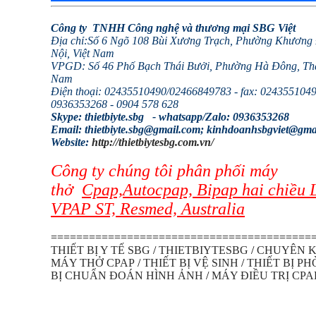
Công ty TNHH Công nghệ và thương mại SBG Việt
Địa chỉ:Số 6 Ngõ 108 Bùi Xương Trạch, Phường Khương
Nội, Việt Nam
VPGD: Số 46 Phố Bạch Thái Bưởi, Phường Hà Đông, Thà
Nam
Điện thoại: 02435510490/
02466849783 - fax: 02435510490
0936353268 -
0904 578 628
Skype: thietbiyte.sbg -
whatsapp/
Zalo: 0936353268
Email: thietbiyte.sbg@gmail.com; kinhdoanhsbgviet@gma
Website:
http://thietbiytesbg.com.vn/
Công ty chúng tôi phân phối máy
thở
Cpap,Autocpap, Bipap hai chiều 
VPAP ST, Resmed, Australia
=========================================
THIẾT BỊ Y TẾ SBG
/
THIETBIYTESBG
/
CHUYÊN K
MÁY THỞ CPAP
/
THIẾT BỊ VỆ SINH
/
THIẾT BỊ P
BỊ CHUẨN ĐOÁN HÌNH ẢNH
/
MÁY ĐIỀU TRỊ CPA