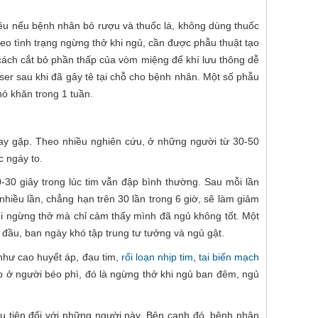
ều nếu bệnh nhân bỏ rượu và thuốc lá, không dùng thuốc
o tình trạng ngừng thở khi ngủ, cần được phẫu thuật tạo
 cách cắt bỏ phần thấp của vòm miệng để khí lưu thông dễ
ser sau khi đã gây tê tại chỗ cho bệnh nhân. Một số phẫu
hó khăn trong 1 tuần.
hay gặp. Theo nhiều nghiên cứu, ở những người từ 30-50
c ngáy to.
-30 giây trong lúc tim vẫn đập bình thường. Sau mỗi lần
nhiều lần, chẳng hạn trên 30 lần trong 6 giờ, sẽ làm giảm
i ngừng thở mà chỉ cảm thấy mình đã ngủ không tốt. Một
 đầu, ban ngày khó tập trung tư tưởng và ngủ gật.
như cao huyết áp, đau tim,
rối loạn nhịp tim
,
tai biến mạch
gặp ở người béo phì, đó là ngừng thở khi ngủ ban đêm, ngủ
u tiên đối với những người này. Bên cạnh đó, bệnh nhân