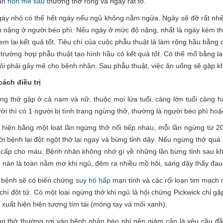
ân
hôn mê sâu
thường thở rống và ngáy rất to.
áy nhỏ có thể hết ngáy nếu ngủ không nằm ngửa. Ngáy sẽ đỡ rất nhi
 nặng ở người béo phì. Nếu ngáy ở mức độ nặng, nhất là ngáy kèm the
em lại kết quả tốt. Tiêu chí của cuộc phẫu thuật là làm rộng hầu bằng
rường hợp phẫu thuật tạo hình hầu có kết quả tốt. Có thể mổ bằng la
hỏi phải gây mê cho bệnh nhân. Sau phẫu thuật, việc ăn uống sẽ gặp k
ách điều trị
ng thở gặp ở cả nam và nữ, thuộc mọi lứa tuổi, càng lớn tuổi càng 
ời thì có 1 người bị tình trạng ngừng thở, thường là người béo phì hoặ
hiện bằng một loạt lần ngừng thở nối tiếp nhau, mỗi lần ngừng từ 20
i bệnh lại đột ngột thở lại ngay và bừng tỉnh dậy. Nếu ngừng thở quá 
 cấp cho máu. Bệnh nhân không nhớ gì về những lần bừng tỉnh sau kh
n nàn là toàn nằm mơ khi ngủ, đêm ra nhiều mồ hôi, sáng dậy thấy đau
 bệnh sẽ có biến chứng
suy hô hấp
mạn tính và các rối loạn tim mạch 
chí đột tử. Có một loại ngừng thở khi ngủ là hội chứng Pickwick chỉ 
 xuất hiện hiện tượng tím tái (móng tay và môi xanh).
ng thở thường rơi vào bệnh nhân béo phì nên giảm cân là yêu cầu đầ