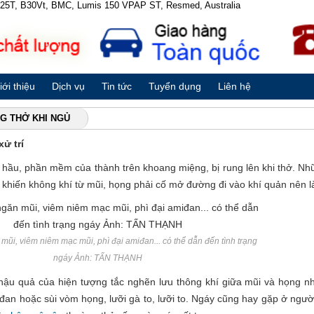
 B25T, B30Vt, BMC, Lumis 150 VPAP ST, Resmed, Australia
iới thiệu
Dịch vụ
Tin tức
Tuyển dụng
Liên hệ
G THỞ KHI NGỦ
ử trí
hầu, phần mềm của thành trên khoang miệng, bị rung lên khi thở. Nh
 khiến không khí từ mũi, họng phải cố mở đường đi vào khí quản nên
mũi, viêm niêm mạc mũi, phì đại amiđan... có thể dẫn đến tình trạng
ngáy Ảnh: TẤN THẠNH
 hậu quả của hiện tượng tắc nghẽn lưu thông khí giữa mũi và họng 
iđan hoặc sùi vòm họng, lưỡi gà to, lưỡi to. Ngáy cũng hay gặp ở ngườ